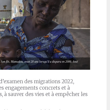
 Son fils, Mamadou, avait 20 ans lorsqu'il a disparu en 2006. José
 d’examen des migrations 2022,
des engagements concrets et à
ts, à sauver des vies et à empêcher les