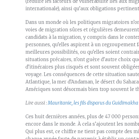
(réduire les facteurs de vulnérabilité liés aux mig
internationale), ainsi qu’aux obligations pertinen
Dans un monde où les politiques migratoires n’ont 
voies de migration sûres et régulières demeuren
candidats à la migration, y compris dans le cont
personnes, qu’elles aspirent à un regroupement fami
meilleures possibilités, ou qu’elles soient contrai
situations précaires, n’ont guère d’autre choix qu
d’itinéraires plus risqués et sont souvent obligées
voyage. Les conséquences de cette situation saute
Atlantique, la mer d’Andaman, le désert du Sahara
Amériques sont désormais bien trop souvent le thé
Lire aussi :
Mauritanie, les fils disparus du Guidimakha
Ces huit dernières années, plus de 47 000 personn
encore dans le monde. À cela s’ajoutent les nombr
Qui plus est, ce chiffre ne tient pas compte des m
chaque année faute de parvenir à établir un contac