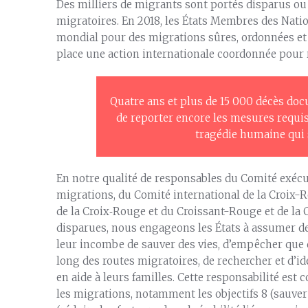
Des milliers de migrants sont portés disparus ou
migratoires. En 2018, les États Membres des Nati
mondial pour des migrations sûres, ordonnées et r
place une action internationale coordonnée pour 
Quatre ans et plus de 15 000 décès docu
de reporter encore les mesures requi
tragédie humaine qui 
En notre qualité de responsables du Comité exécu
migrations, du Comité international de la Croix-R
de la Croix‑Rouge et du Croissant-Rouge et de l
disparues, nous engageons les États à assumer de 
leur incombe de sauver des vies, d’empêcher que 
long des routes migratoires, de rechercher et d’id
en aide à leurs familles. Cette responsabilité es
les migrations, notamment les objectifs 8 (sauver de