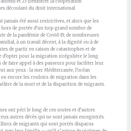
rations) et 23 (renforcer la coopération
tes découlant du droit international
jamais été aussi restrictives, et alors que les
t hors de portée d’un trop grand nombre de
exte de la pandémie de Covid-19, de nombreuses
lial, à un travail décent, à la dignité ou à de
ntes de partir en raison de catastrophes et de
e d’opter pour la migration irrégulière le long
 de faire appel à des passeurs pour faciliter leur
nt aux yeux : la mer Méditerranée, l’océan
 ou encore les couloirs de migration dans les
âtre de la mort et de la disparition de migrants.
es ont péri le long de ces routes et d’autres
eux autres décès qui ne sont jamais enregistrés.
illiers de migrants qui sont portés disparus
t avec leur famille — qu’il s’agisse de victimes de