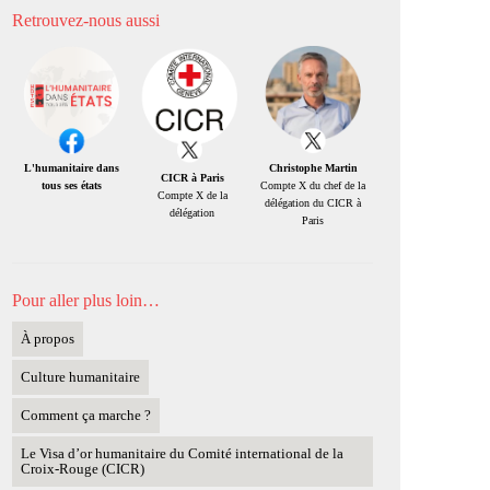
Retrouvez-nous aussi
Christophe Martin
L'humanitaire dans
CICR à Paris
Compte X du chef de la
tous ses états
Compte X de la
délégation du CICR à
délégation
Paris
Pour aller plus loin…
À propos
Culture humanitaire
Comment ça marche ?
Le Visa d’or humanitaire du Comité international de la
Croix-Rouge (CICR)