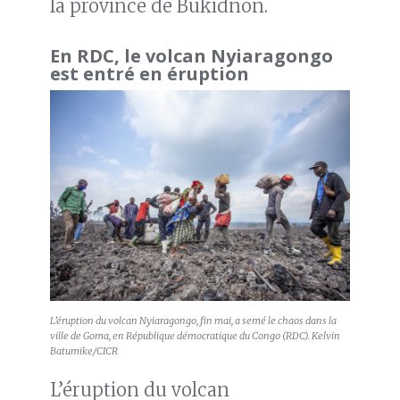
la province de Bukidnon.
En RDC, le volcan Nyiaragongo
est entré en éruption
L’éruption du volcan Nyiaragongo, fin mai, a semé le chaos dans la
ville de Goma, en République démocratique du Congo (RDC). Kelvin
Batumike/CICR
L’éruption du volcan