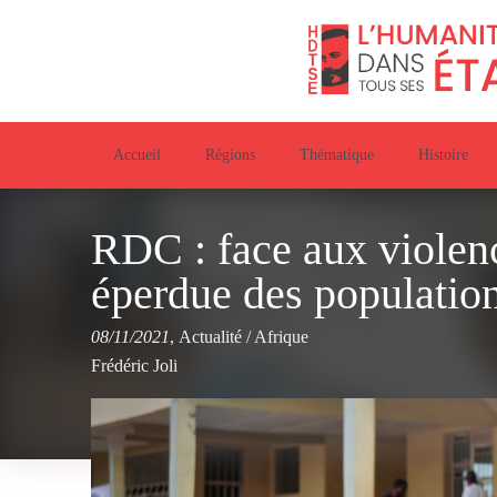
Accueil
Régions
Thématique
Histoire
RDC : face aux violenc
éperdue des population
08/11/2021
,
Actualité
/
Afrique
Frédéric Joli