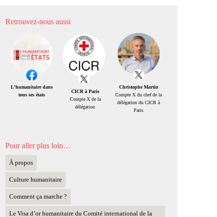
Retrouvez-nous aussi
Christophe Martin
L'humanitaire dans
CICR à Paris
Compte X du chef de la
tous ses états
Compte X de la
délégation du CICR à
délégation
Paris
Pour aller plus loin…
À propos
Culture humanitaire
Comment ça marche ?
Le Visa d’or humanitaire du Comité international de la