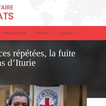
Principes et droit
Nos films
Le podcast
es répétées, la fuite
s d’Iturie