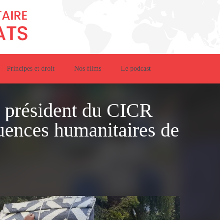
Principes et droit
Nos films
Le podcast
le président du CICR
uences humanitaires de