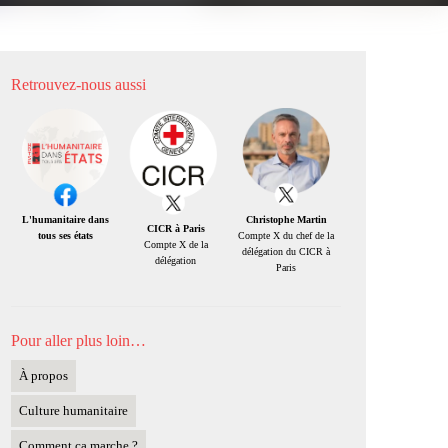
Retrouvez-nous aussi
Christophe Martin
L'humanitaire dans
CICR à Paris
Compte X du chef de la
tous ses états
Compte X de la
délégation du CICR à
délégation
Paris
Pour aller plus loin…
À propos
Culture humanitaire
Comment ça marche ?