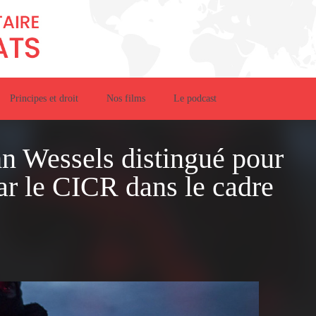
Principes et droit
Nos films
Le podcast
hn Wessels distingué pour
par le CICR dans le cadre