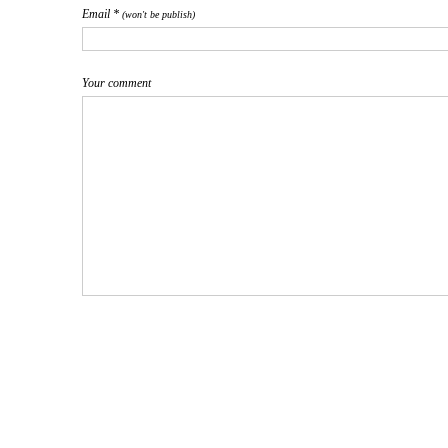
Email *
(won't be publish)
Your comment