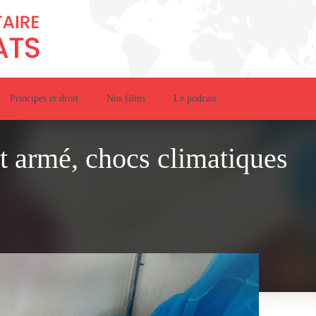
Principes et droit
Nos films
Le podcast
t armé, chocs climatiques