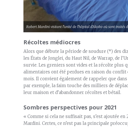
Robert Mardini visitant l’unité de l’hôpital d’Akobo où sont traités d
Récoltes médiocres
Alors que débute la période de soudure (*) des diz
les États de Jonglei, du Haut Nil, de Warrap, de l’Un
survie. Les greniers sont vides et la récolte plus
alimentaires ont été perdues en raison du conflit
mois. Il convient également de rappeler que dans 
par exemple, la faim touche des milliers de déplac
leur maison et d’abandonner récoltes et bétail.
Sombres perspectives pour 2021
« Comme si cela ne suffisait pas, s’est ajoutée en
Mardini. Certes, ce n’est pas la principale préo