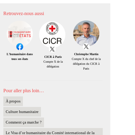
Retrouvez-nous aussi
Christophe Martin
L'humanitaire dans
CICR à Paris
Compte X du chef de la
tous ses états
Compte X de la
délégation du CICR à
délégation
Paris
Pour aller plus loin…
À propos
Culture humanitaire
Comment ça marche ?
Le Visa d’or humanitaire du Comité international de la