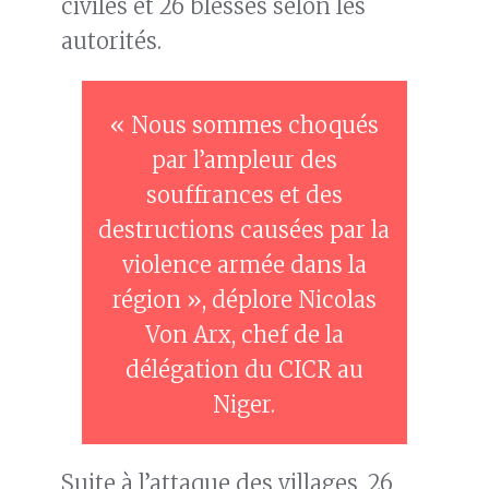
civiles et 26 blessés selon les
autorités.
« Nous sommes choqués
par l’ampleur des
souffrances et des
destructions causées par la
violence armée dans la
région », déplore Nicolas
Von Arx, chef de la
délégation du CICR au
Niger.
Suite à l’attaque des villages, 26