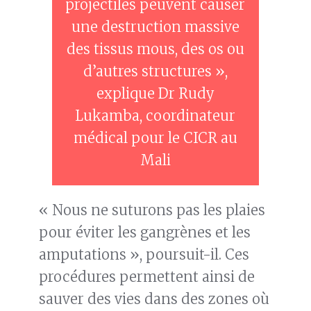
projectiles peuvent causer
une destruction massive
des tissus mous, des os ou
d’autres structures »,
explique Dr Rudy
Lukamba, coordinateur
médical pour le CICR au
Mali
« Nous ne suturons pas les plaies
pour éviter les gangrènes et les
amputations », poursuit-il. Ces
procédures permettent ainsi de
sauver des vies dans des zones où