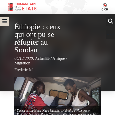
Éthiopie : ceux
qui ont pu se
réfugier au
Soudan
04/12/2020
,
Actualité
/
Afrique
/
Migration
Frédéric Joli
Yayish et son époux, Naga Shokole, originaire d’Humera en
Ethiopie. Avec leur fille de 2 ans, Hirmila, ils sont parvenus à fuir