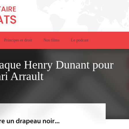
Principes et droit
Nos films
Le podcast
aque Henry Dunant pour
ri Arrault