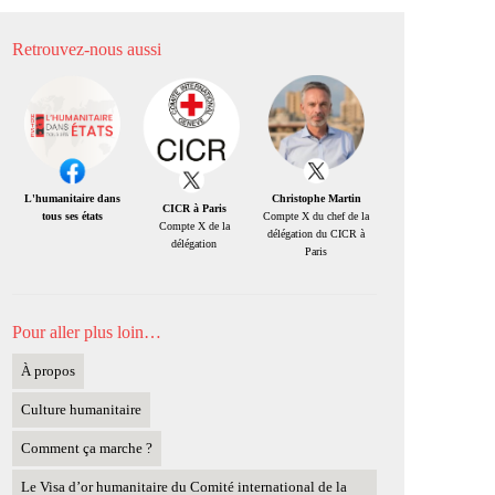
Retrouvez-nous aussi
Christophe Martin
L'humanitaire dans
CICR à Paris
Compte X du chef de la
tous ses états
Compte X de la
délégation du CICR à
délégation
Paris
Pour aller plus loin…
À propos
Culture humanitaire
Comment ça marche ?
Le Visa d’or humanitaire du Comité international de la