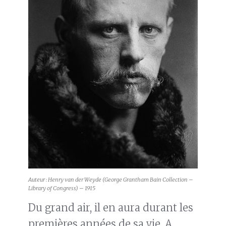
Auteur : Henry van der Weyde (George Grantham Bain Collection –
Library of Congress) – 1915
Du grand air, il en aura durant les
premières années de sa vie. A