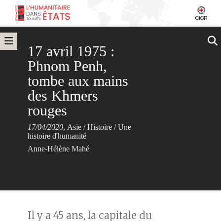
17 avril 1975 :
Phnom Penh,
tombe aux mains
des Khmers
rouges
17/04/2020
,
Asie
/
Histoire
/
Une
histoire d'humanité
Anne-Hélène Mahé
Il y a 45 ans, la capitale du