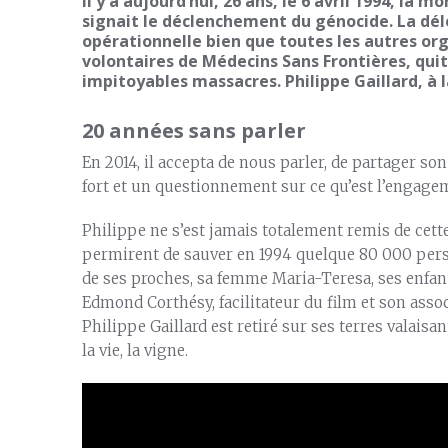
Il y a aujourd’hui, 26 ans, le 6 avril 1994, l
signait le déclenchement du génocide. La délé
opérationnelle bien que toutes les autres org
volontaires de Médecins Sans Frontières, quit
impitoyables massacres. Philippe Gaillard, à l
20 années sans parler
En 2014, il accepta de nous parler, de partager s
fort et un questionnement sur ce qu’est l’engage
Philippe ne s’est jamais totalement remis de cette
permirent de sauver en 1994 quelque 80 000 perso
de ses proches, sa femme Maria-Teresa, ses enfant
Edmond Corthésy, facilitateur du film et son assoc
Philippe Gaillard est retiré sur ses terres valaisa
la vie, la vigne.