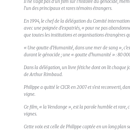
Il ne s’agit pas d’un film sur l’histoire du génocide, mêm
l’un des principaux et rares témoins étrangers.
En 1994, le chef de la délégation du Comité internation
avec une poignée d’expatriés, « pour ne pas abandonner
que toutes les institutions et organisations étrangères qu
« Une goutte d’Humanité, dans une mer de sang », c’est
durant le génocide ; une « goutte d’humanité » : 80 00
Dans la délégation, un livre fétiche dont on lit chaque 
de Arthur Rimbaud.
Philippe a quitté le CICR en 2007 et s’est reconverti, dan
vigne.
Ce film, « la Vendange », est la parole humble et rare
vignes.
Cette voix est celle de Philippe captée en un long plan s