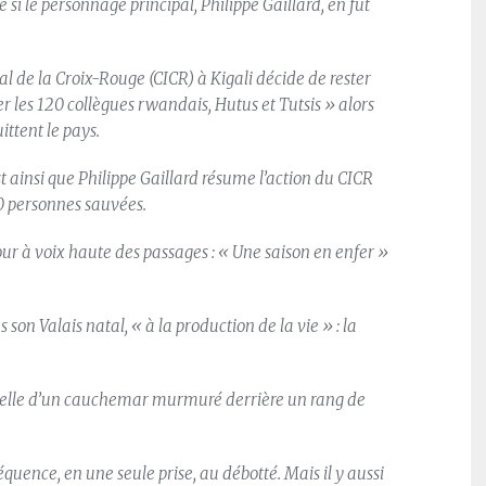
e si le personnage principal, Philippe Gaillard, en fut
al de la Croix-Rouge (CICR) à Kigali décide de rester
 les 120 collègues rwandais, Hutus et Tutsis » alors
ittent le pays.
 ainsi que Philippe Gaillard résume l’action du CICR
0 personnes sauvées.
jour à voix haute des passages : « Une saison en enfer »
s son Valais natal, « à la production de la vie » : la
, celle d’un cauchemar murmuré derrière un rang de
équence, en une seule prise, au débotté. Mais il y aussi