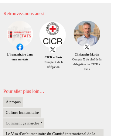
Retrouvez-nous aussi
Christophe Martin
L'humanitaire dans
CICR à Paris
Compte X du chef de la
tous ses états
Compte X de la
délégation du CICR à
délégation
Paris
Pour aller plus loin…
À propos
Culture humanitaire
Comment ça marche ?
Le Visa d’or humanitaire du Comité international de la