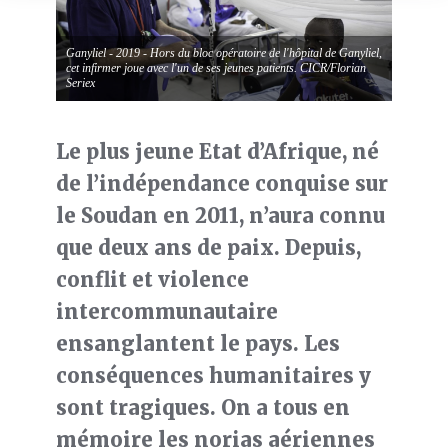
Ganyliel - 2019 - Hors du bloc opératoire de l'hôpital de Ganyliel,
cet infirmer joue avec l'un de ses jeunes patients. CICR/Florian
Seriex
Le plus jeune Etat d’Afrique, né
de l’indépendance conquise sur
le Soudan en 2011, n’aura connu
que deux ans de paix. Depuis,
conflit et violence
intercommunautaire
ensanglantent le pays. Les
conséquences humanitaires y
sont tragiques. On a tous en
mémoire les norias aériennes