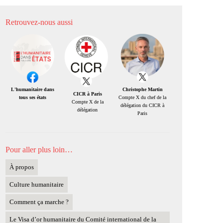
Retrouvez-nous aussi
Christophe Martin
L'humanitaire dans
CICR à Paris
Compte X du chef de la
tous ses états
Compte X de la
délégation du CICR à
délégation
Paris
Pour aller plus loin…
À propos
Culture humanitaire
Comment ça marche ?
Le Visa d’or humanitaire du Comité international de la