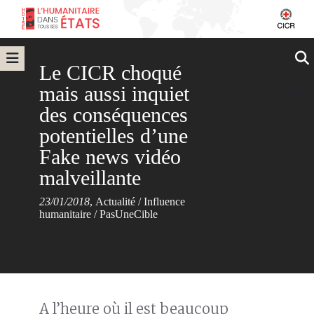
Le CICR choqué
mais aussi inquiet
des conséquences
potentielles d’une
Fake news vidéo
malveillante
23/01/2018
,
Actualité
/
Influence
humanitaire
/
PasUneCible
A l’heure où il est beaucoup