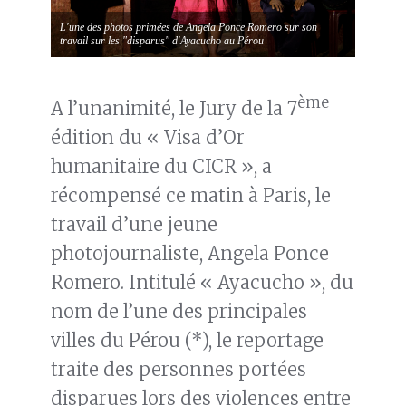
L'une des photos primées de Angela Ponce Romero sur son
travail sur les "disparus" d'Ayacucho au Pérou
ème
A l’unanimité, le Jury de la 7
édition du « Visa d’Or
humanitaire du CICR », a
récompensé ce matin à Paris, le
travail d’une jeune
photojournaliste, Angela Ponce
Romero. Intitulé « Ayacucho », du
nom de l’une des principales
villes du Pérou (*), le reportage
traite des personnes portées
disparues lors des violences entre