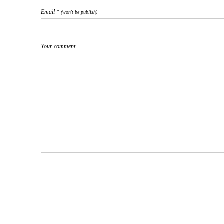
Email *
(won't be publish)
Your comment