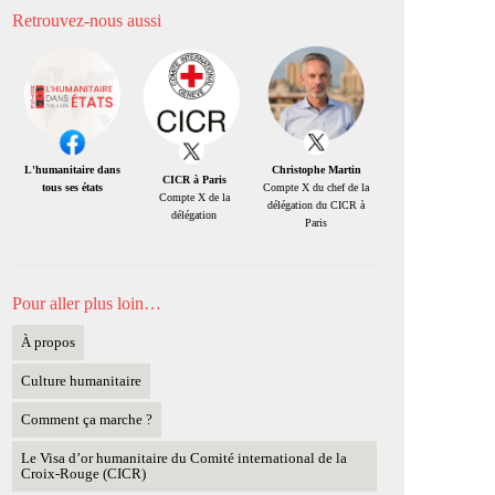
Retrouvez-nous aussi
Christophe Martin
L'humanitaire dans
CICR à Paris
Compte X du chef de la
tous ses états
Compte X de la
délégation du CICR à
délégation
Paris
Pour aller plus loin…
À propos
Culture humanitaire
Comment ça marche ?
Le Visa d’or humanitaire du Comité international de la
Croix-Rouge (CICR)