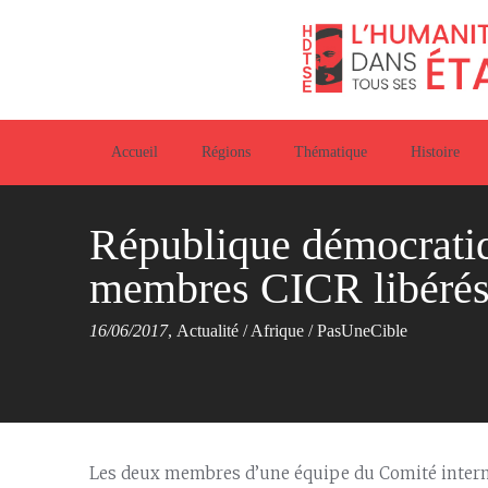
Accueil
Régions
Thématique
Histoire
République démocratiq
membres CICR libéré
16/06/2017
,
Actualité
/
Afrique
/
PasUneCible
Les deux membres d’une équipe du Comité internat