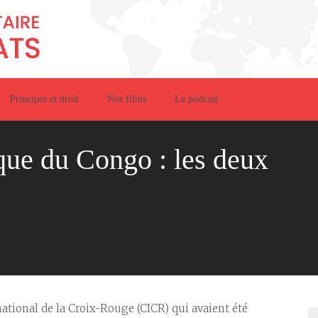
Principes et droit
Nos films
Le podcast
ue du Congo : les deux
s
ional de la Croix-Rouge (CICR) qui avaient été