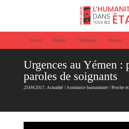
Accueil
Régions
Thématique
Histoire
Urgences au Yémen : p
paroles de soignants
25/04/2017
,
Actualité
/
Assistance humanitaire
/
Proche e