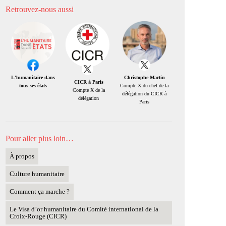
Retrouvez-nous aussi
Christophe Martin
L'humanitaire dans
CICR à Paris
Compte X du chef de la
tous ses états
Compte X de la
délégation du CICR à
délégation
Paris
Pour aller plus loin…
À propos
Culture humanitaire
Comment ça marche ?
Le Visa d’or humanitaire du Comité international de la
Croix-Rouge (CICR)