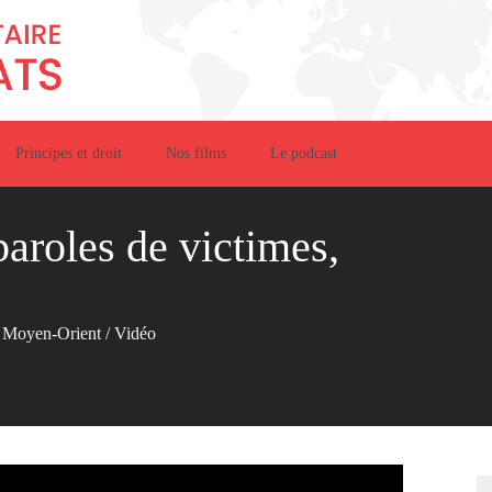
Principes et droit
Nos films
Le podcast
aroles de victimes,
t Moyen-Orient
/
Vidéo