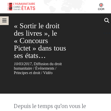
« Sortir le droit
des livres », le
« Concours
Pictet » dans tous
ses états…
10/03/2017
,
Diffusion du droit
humanitaire
/
Événements
/
Principes et droit
/
Vidéo
Depuis le temps qu’on vous le