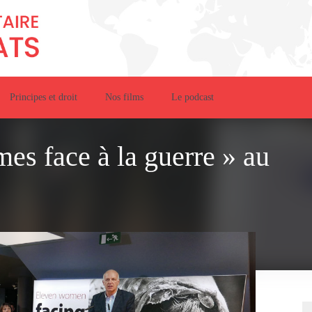
Principes et droit
Nos films
Le podcast
es face à la guerre » au