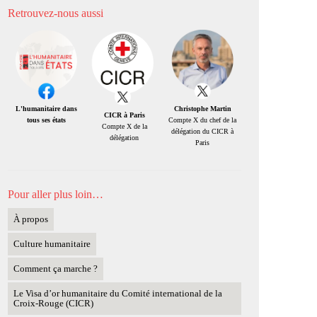
Retrouvez-nous aussi
Christophe Martin
L'humanitaire dans
CICR à Paris
Compte X du chef de la
tous ses états
Compte X de la
délégation du CICR à
délégation
Paris
Pour aller plus loin…
À propos
Culture humanitaire
Comment ça marche ?
Le Visa d’or humanitaire du Comité international de la
Croix-Rouge (CICR)