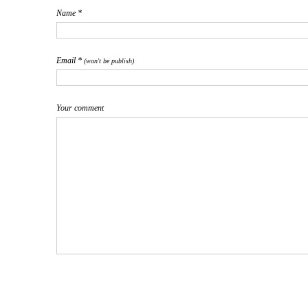
Name *
Email *
(won't be publish)
Your comment