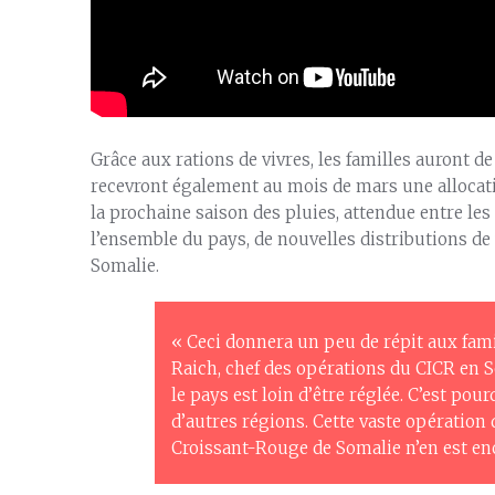
Grâce aux rations de vivres, les familles auront d
recevront également au mois de mars une allocatio
la prochaine saison des pluies, attendue entre les
l’ensemble du pays, de nouvelles distributions de 
Somalie.
« Ceci donnera un peu de répit aux famil
Raich, chef des opérations du CICR en S
le pays est loin d’être réglée. C’est po
d’autres régions. Cette vaste opératio
Croissant-Rouge de Somalie n’en est en