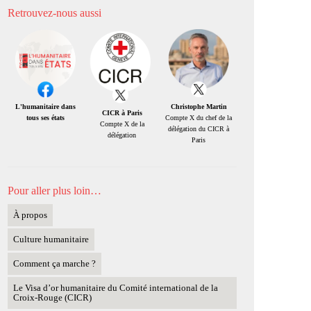
Retrouvez-nous aussi
Christophe Martin
L'humanitaire dans
CICR à Paris
Compte X du chef de la
tous ses états
Compte X de la
délégation du CICR à
délégation
Paris
Pour aller plus loin…
À propos
Culture humanitaire
Comment ça marche ?
Le Visa d’or humanitaire du Comité international de la
Croix-Rouge (CICR)