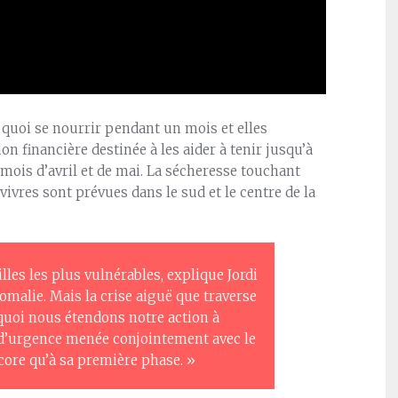
e quoi se nourrir pendant un mois et elles
n financière destinée à les aider à tenir jusqu’à
 mois d’avril et de mai. La sécheresse touchant
vivres sont prévues dans le sud et le centre de la
les les plus vulnérables, explique Jordi
omalie. Mais la crise aiguë que traverse
urquoi nous étendons notre action à
n d’urgence menée conjointement avec le
core qu’à sa première phase. »