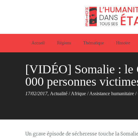
Accueil
Régions
Thématique
Histoire
[VIDÉO] Somalie : le 
000 personnes victimes
17/02/2017
,
Actualité
/
Afrique
/
Assistance humanitaire
/
Un grave épisode de sécheresse touche la Somalie.