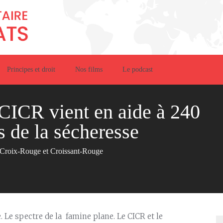
Principes et droit
Nos films
Le podcast
CICR vient en aide à 240
 de la sécheresse
Croix-Rouge et Croissant-Rouge
 Le spectre de la famine plane. Le CICR et le