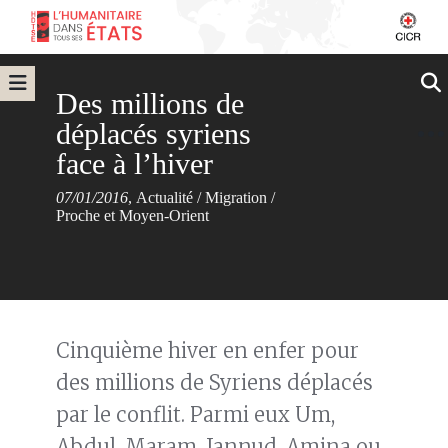
Des millions de
déplacés syriens
face à l’hiver
07/01/2016
,
Actualité
/
Migration
/
Proche et Moyen-Orient
Cinquième hiver en enfer pour
des millions de Syriens déplacés
par le conflit. Parmi eux Um,
Abdul, Maram, Jannud, Amina ou