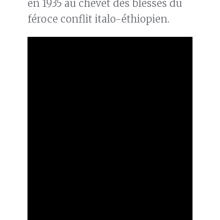
en 1935 au chevet des blessés du
féroce conflit italo-éthiopien.