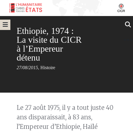
Ethiopie, 1974 :
La visite du CICR
à l’Empereur
détenu
27/08/2015
,
Histoire
Le 27 août 1975, il y a tout juste 40
ans disparaissait, à 83 ans,
l’Empereur d’Ethiopie, Haïlé