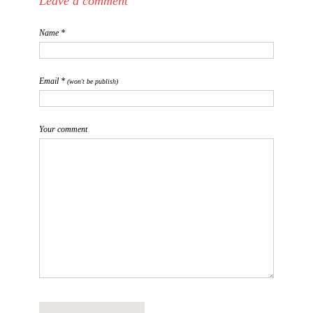
Leave a comment
Name *
Email *
(won't be publish)
Your comment