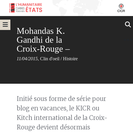
Mohandas K.
Gandhi de la
Croix-Rouge –
11/04/2015
,
Clin d'oeil
/
Histoire
Initié sous forme de série pour
blog en vacances, le KICR ou
Kitch international de la Croix-
Rouge devient désormais