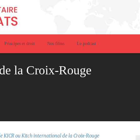
Principes et droit
Nos films
Le podcast
 de la Croix-Rouge
le KICR ou Kitch international de la Croix-Rouge