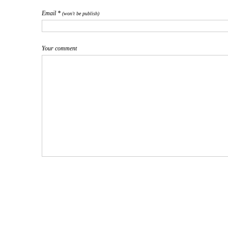
Email *
(won't be publish)
Your comment