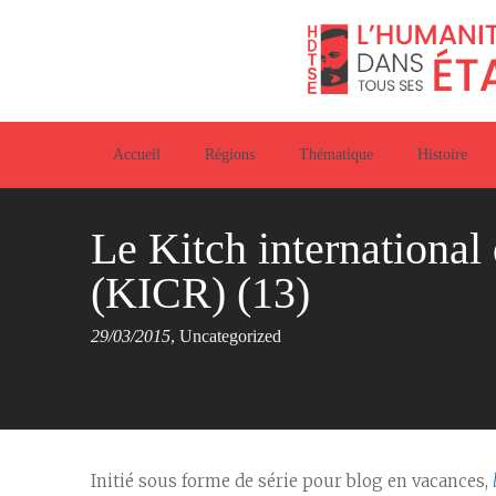
Accueil
Régions
Thématique
Histoire
Le Kitch international
(KICR) (13)
29/03/2015
,
Uncategorized
Initié sous forme de série pour blog en vacances,