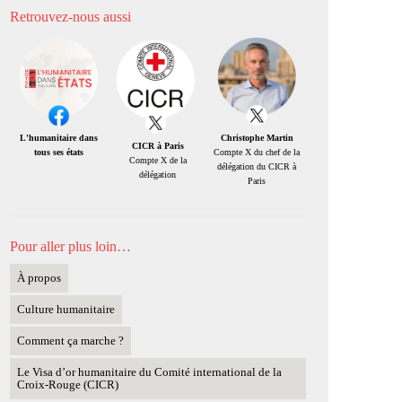
Retrouvez-nous aussi
Christophe Martin
L'humanitaire dans
CICR à Paris
Compte X du chef de la
tous ses états
Compte X de la
délégation du CICR à
délégation
Paris
Pour aller plus loin…
À propos
Culture humanitaire
Comment ça marche ?
Le Visa d’or humanitaire du Comité international de la
Croix-Rouge (CICR)