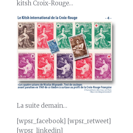
kitsh Croix-Rouge…
La suite demain…
[wpsr_facebook] [wpsr_retweet]
[wpsr_linkedin]