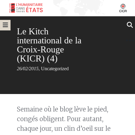
Le Kitch
international de la
Croix-Rouge
(KICR) (4)
26/02/2015
,
Uncategorized
Semaine où le blog lève le pied,
congés obligent. Pour autant,
chaque jour, un clin d’oeil sur le