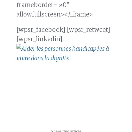
frameborder= »0″
allowfullscreen></iframe>
[wpsr_facebook] [wpsr_retweet]
[wpsr_linkedin]
Share this article