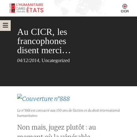
Au CICR, les
francophones
disent merci…
04/12/2014
,
Uncategorized
Le n°888 est consacré aux 150 ans de l’action et du droit international
humanitaires
Non mais, jugez plutôt : au