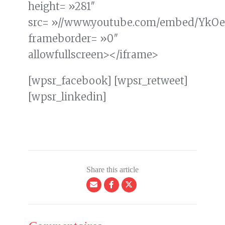
height= »281″
src= »//www.youtube.com/embed/YkO
frameborder= »0″
allowfullscreen></iframe>
[wpsr_facebook] [wpsr_retweet]
[wpsr_linkedin]
Share this article