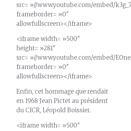
src= »//www.youtube.com/embed/k3g_
frameborder= »0″
allowfullscreen></iframe>
<iframe width= »500″
height= »281″
src= »//www.youtube.com/embed/EOn
frameborder= »0″
allowfullscreen></iframe>
Enfin, cet hommage que rendait
en 1968 Jean Pictet au président
du CICR, Léopold Boissier.
<iframe width= »500″