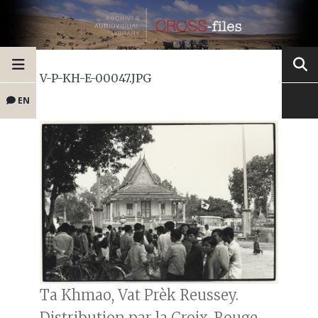
V-P-KH-E-00047.JPG
EN
Ta Khmao, Vat Prèk Reussey.
Distribution par la Croix-Rouge