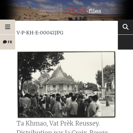
V-P-KH-E-00047.JPG
FR
Ta Khmao, Vat Prèk Reussey.
Distribution par la Croix-Rouge