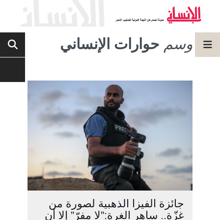
وسم
حوارات الإنساني
جائزة الفيزا الذهبية لصورة من
غزّة.. ساهر الغرة:”لا مفرّ” إلا أن