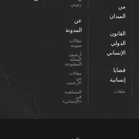
رتوش
من
الميدان
عن
المدونة
القانون
مقالات
الدولي
صوتية
الإنساني
أرشيف
المجلة
المطبوعة
قضايا
مقالات
من
إنسانية
الأرشيف
ملفات
المساهمة
في
«الإنساني»