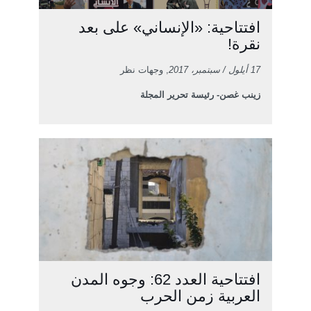
افتتاحية: «الإنساني» على بعد
نقرة!
17 أيلول / سبتمبر، 2017
, وجهات نظر
زينب غصن- رئيسة تحرير المجلة
افتتاحية العدد 62: وجوه المدن
العربية زمن الحرب