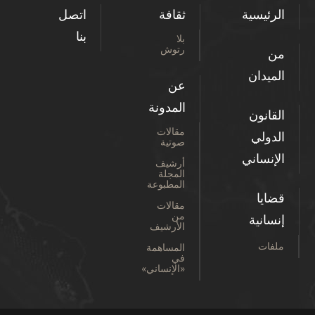
الرئيسية
ثقافة
اتصل
بنا
بلا
رتوش
من
الميدان
عن
المدونة
القانون
مقالات
الدولي
صوتية
الإنساني
أرشيف
المجلة
المطبوعة
قضايا
مقالات
من
إنسانية
الأرشيف
ملفات
المساهمة
في
«الإنساني»