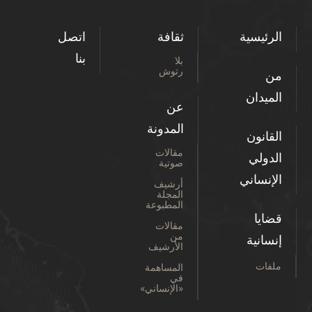
الرئيسية
ثقافة
اتصل
بنا
بلا
رتوش
من
الميدان
عن
المدونة
القانون
مقالات
الدولي
صوتية
الإنساني
أرشيف
المجلة
المطبوعة
قضايا
مقالات
من
إنسانية
الأرشيف
ملفات
المساهمة
في
«الإنساني»