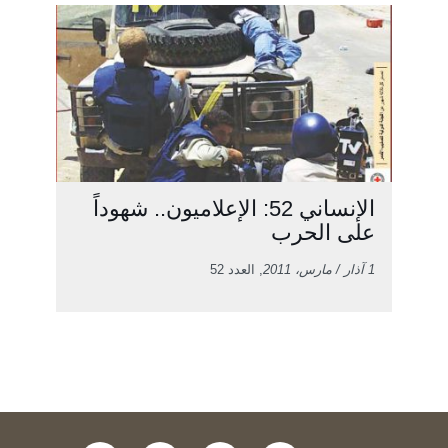
الإنساني 52: الإعلاميون.. شهوداً
على الحرب
1 آذار / مارس، 2011
, العدد 52