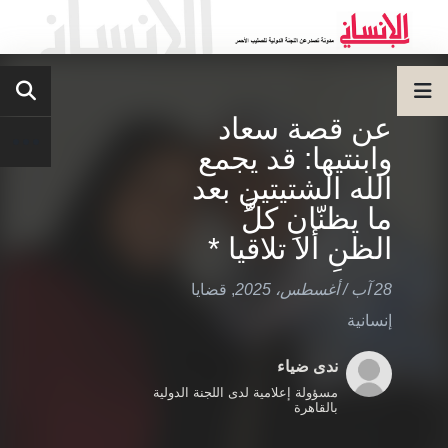
عن قصة سعاد
وابنتيها: قد يجمع
الله الشتيتينِ بعد
ما يظنّانِ كلَّ
الظنِ ألا تلاقيا *
28 آب / أغسطس، 2025
,
قضايا
إنسانية
ندى ضياء
مسؤولة إعلامية لدى اللجنة الدولية
بالقاهرة