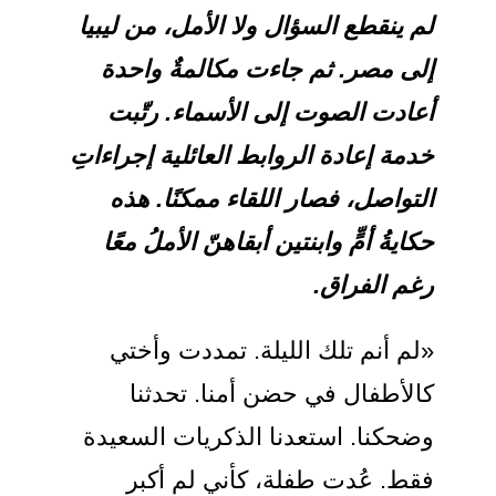
لم ينقطع السؤال ولا الأمل، من ليبيا
إلى مصر. ثم جاءت مكالمةٌ واحدة
أعادت الصوت إلى الأسماء. رتّبت
خدمة إعادة الروابط العائلية إجراءاتِ
التواصل، فصار اللقاء ممكنًا. هذه
حكايةُ أمٍّ وابنتين أبقاهنّ الأملُ معًا
رغم الفراق.
«لم أنم تلك الليلة. تمددت وأختي
كالأطفال في حضن أمنا. تحدثنا
وضحكنا. استعدنا الذكريات السعيدة
فقط. عُدت طفلة، كأني لم أكبر