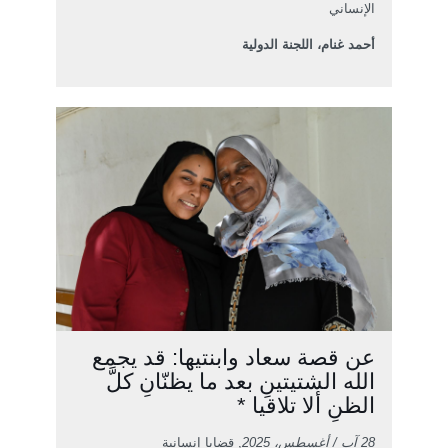
الإنساني
أحمد غنام، اللجنة الدولية
عن قصة سعاد وابنتيها: قد يجمع
الله الشتيتينِ بعد ما يظنّانِ كلَّ
الظنِ ألا تلاقيا *
28 آب / أغسطس، 2025
, قضايا إنسانية