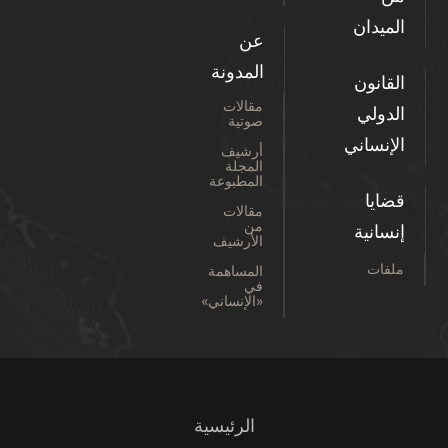
الميدان
عن
المدونة
القانون
مقالات
الدولي
صوتية
الإنساني
أرشيف
المجلة
المطبوعة
قضايا
مقالات
من
إنسانية
الأرشيف
ملفات
المساهمة
في
«الإنساني»
الرئيسية