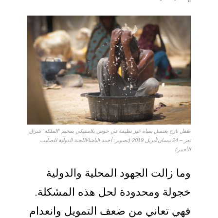
طفل نازح يغتسل بمياه غير نظيفة في حوض بلاستيكي بمخيم “الملكة” شرق
تعز – 24 نيسان/أبريل 2019 (تصوير: أحمد الباشا/اللجنة الدولية للصليب
الأحمر)
وما زالت الجهود المحلية والدولية
خجولة ومحدودة لحل هذه المشكلة.
فهي تعاني من ضعف التمويل وانعدام