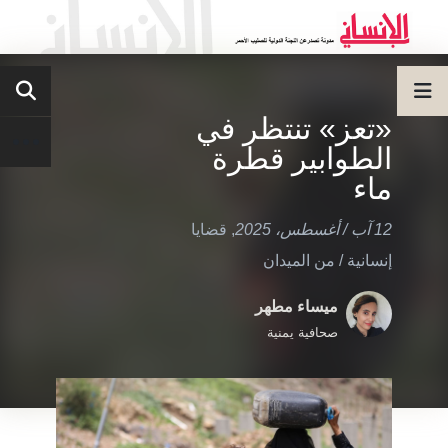
«تعز» تنتظر في
الطوابير قطرة
ماء
12 آب / أغسطس، 2025
,
قضايا
إنسانية
/
من الميدان
ميساء مطهر
صحافية يمنية