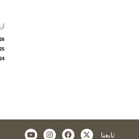
أر
26
25
24
youtube
instagram
facebook
twitter
تابعنا