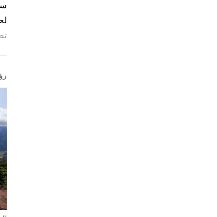
لح
تص
رؤ