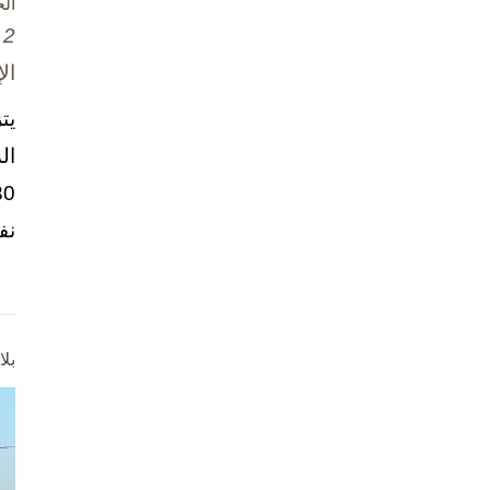
ال
2 تشرين الأول / أكتوبر، 2025
ال
يت
ال
نف
بل