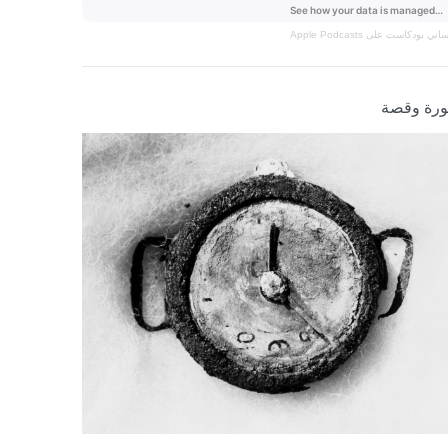
نساني
بودكاست على Apple Podcasts
رة وقصة