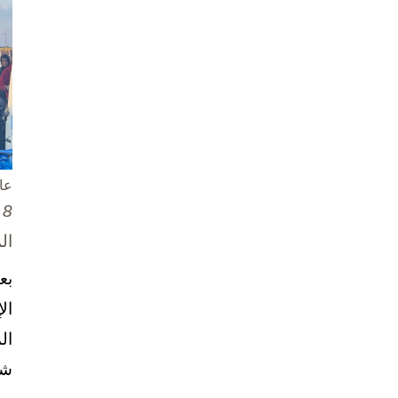
عا
8 تشرين الأول / أكتوبر، 2025
ال
بع
ال
ال
شخ