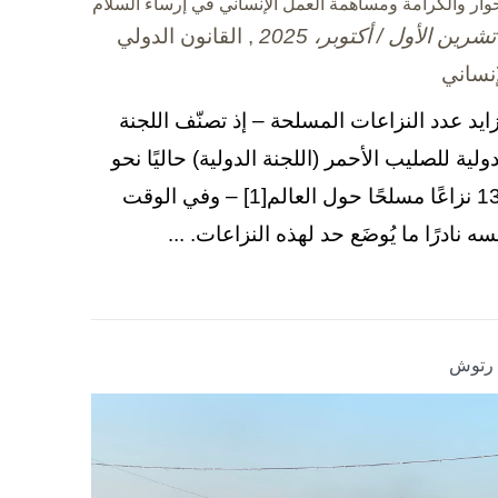
حوار والكرامة ومساهمة العمل الإنساني في إرساء السلام
, القانون الدولي
إنساني
زايد عدد النزاعات المسلحة – إذ تصنّف اللجنة
دولية للصليب الأحمر (اللجنة الدولية) حاليًا نحو
130 نزاعًا مسلحًا حول العالم[1] – وفي الوقت
سه نادرًا ما يُوضَع حد لهذه النزاعات. ...
ا رتوش