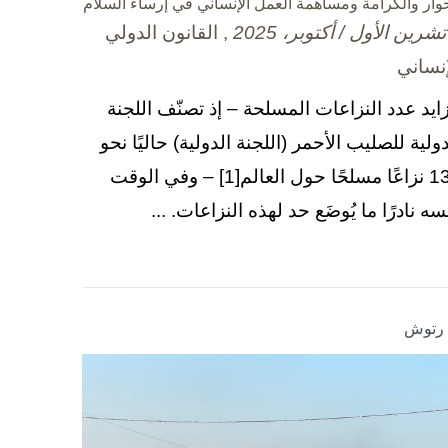
حوار والكرامة ومساهمة العمل الإنساني في إرساء السلام
, القانون الدولي
إنساني
زايد عدد النزاعات المسلحة – إذ تصنّف اللجنة
دولية للصليب الأحمر (اللجنة الدولية) حاليًا نحو
130 نزاعًا مسلحًا حول العالم[1] – وفي الوقت
سه نادرًا ما يُوضَع حد لهذه النزاعات. ...
ا رتوش