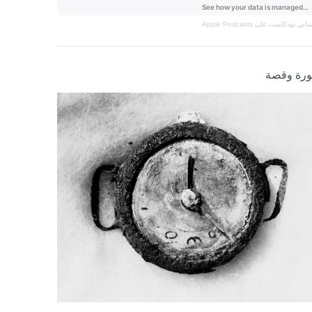
نساني
بودكاست على Apple Podcasts
رة وقصة