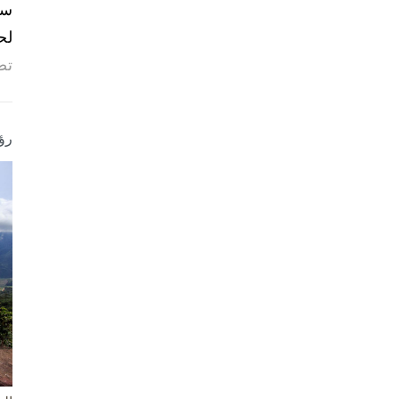
لح
تص
رؤ