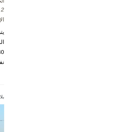
ال
2 تشرين الأول / أكتوبر، 2025
ال
يت
ال
نف
بل