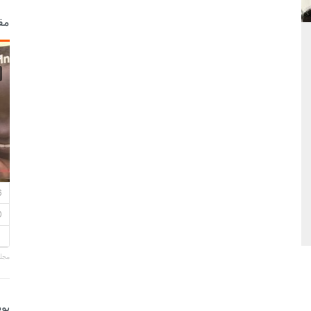
مق
مجلة
بو