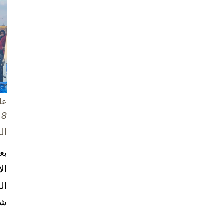
عا
8 تشرين الأول / أكتوبر، 2025
ال
بع
ال
ال
شخ