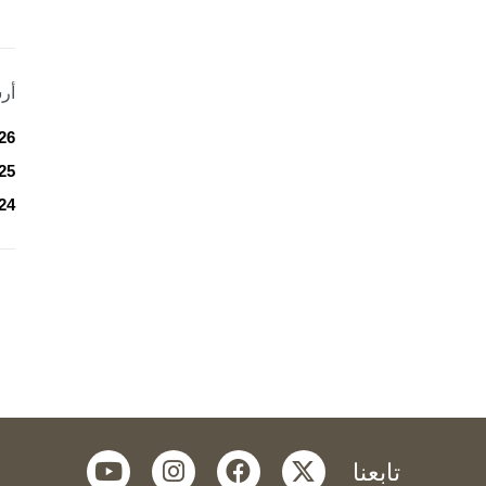
أر
26
25
24
youtube
instagram
facebook
twitter
تابعنا