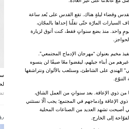
ل مع عائلاتنا على غير العادة.
قدس وقضاء ليلةٍ هناك. تقع القدس على بُعد ساعة
لسيارات المارّة حتّى تقلّنا إحداها بالمجّان،
ٍ واحد. منذ بضع سنواتٍ فقط، كنت أتوق لزيارة
لحواجز.
يذ مخيم بعنوان “مهرجان الإدماج المجتمعي”.
يرهم من أبناء جيلهم، ليقضوا معًا صيفًا لن ينسوه
ي” الهندي على الشاطئ، وسنلعب بالألوان ونتراشقها
لتنوّع.
لح
 من ذوي الإعاقة. بعد سنواتٍ من العمل الشاق،
تص
ي الإعاقة وإدماجهم في المجتمع؛ يجب ألّا نستثني
لتي أصبحت تشهد العديد من الصناعات المحلية
رؤ
فوّاحة إلى الخارج.