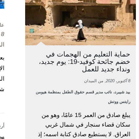
عا
8 تشرين الأول / أكتوبر، 2025
ال
حماية التعليم من الهجمات في
بع
خضم جائحة كوفيد-19: يوم جديد،
ال
ونداء جديد للعمل
ال
8 أكتوبر، 2020
, من الميدان
شخ
بيد شيبرد، نائب مدير قسم حقوق الطفل بمنظمة هيومن
رايتس ووتش
يبلغ صادق من العمر 15 عامًا، وهو من
سكان قضاء سنجار في شمال غربي
أر
العراق. لا يستطيع صادق كتابة اسمه؛ إذ
26