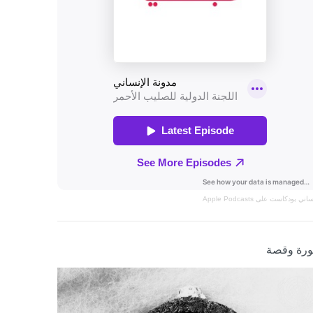
نساني
بودكاست على Apple Podcasts
رة وقصة