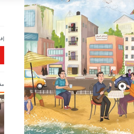
إقر
مق