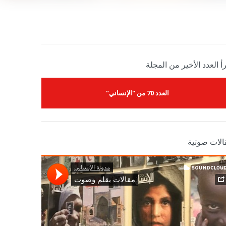
أ العدد الأخير من المجلة
العدد 70 من "الإنساني"
الات صوتية