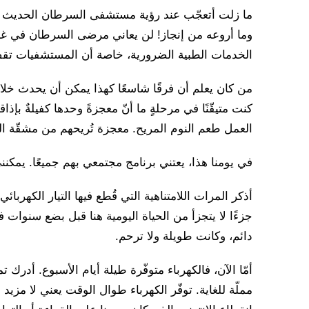
ما زلت أتعجّب عند رؤية مستشفى السرطان الحديث 
وما أروعه من إنجاز! لن يعاني مرضى السرطان في غ
الخدمات الطبية الضرورية، خاصة أن المستشفيات تقف ال
من كان يعلم أن فرقًا شاسعًا كهذا يمكن أن يحدث خ
كنت متيقّنًا في مرحلةٍ ما أنّ معجزةً وحدها كفيلةٌ بإذ
العمل طعم النوم المريح. معجزة تُريحهم من مشقّة ا
في يومنا هذا، يعتني برنامج مجتمعي بهم جميعًا. يمكنني 
أذكر المرات اللامتناهية التي قُطع فيها التيار الكهربا
جزءًا لا يتجزأ من الحياة اليومية هنا قبل بضع سنوات ف
دائم، وكانت طويلة ولا ترحم.
أمّا الآن، فالكهرباء متوفّرة طيلة أيام الأسبوع. أدرك 
مملّة للغاية. توفّر الكهرباء طوال الوقت يعني لا مزيد