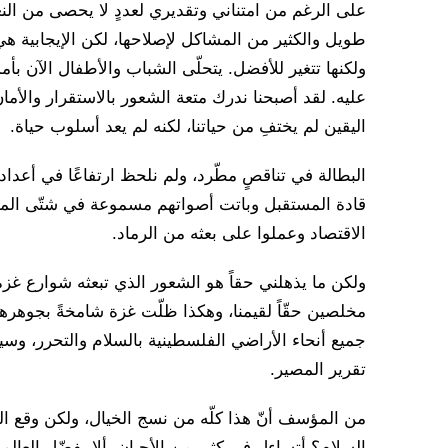
على الرغم من امتناني وتقديري لعددٍ لا يحصى من النعم 
طويل والكثير من المشاكل لإصلاحها، لكن الإيجابية هي م
ولكنها تتغير للأفضل. يتحلّى الشباب والأطفال الآن بأ
عليه. لقد أصبحنا ندرك متعة الشعور بالاستقرار والأما
اليقين لم يختفِ من حياتنا، لكنه لم يعد أسلوب حياة.
البطالة في تناقصٍ مطّرد، ولم نلحظ ارتفاعًا في أعداد
قادة المستقبل وباتت أصواتهم مسموعة في شتّى المحا
الاقتصاد وعملوا على بعثه من الرماد.
ولكن ما يذهلني حقاً هو الشعور الذي تبعثه شوارع غزة
مخلصين حقّاً لقيمنا، وهكذا ظلّت غزة شامخةً بجوهره
جميع أنحاء الأراضي الفلسطينية بالسلام والتحرر، و
تقرير المصير.
من المؤسف أنّ هذا كلّه من نسج الخيال، ولكن وقع ا
السلام؟ أتساءل في كثير من الأحيان، ألا يفضّل العالم