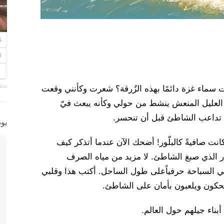
مجلة
ت سماء غزة دائمًا بهذه الزُرقة؟ شعرت وكأنني وقعت
العليل المنعش ينشط من حولي وكأنه يبعث فيّ
 تداعب الشاطئ قبل أن تنحسر.
بو
نت صافيةً كالبلّور! أضحك الآن عندما أتذكر كيف
ار الذي صبغ الشاطئ. لا مزيد من مياه الصرف
ني السباحة حرفياًعلى طول الساحل. أكتب هذا وقلبي
حكون ويلعبون بأمان على الشاطئ.
أبناء جيلهم حول العالم.