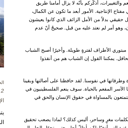
والتغييرات، أذكّركم بأنّه لا يزال أمامنا طريق
فتاح الإنتاجية. الأمور أبعد ما تكون عن الكمال،
مل حقيقي بدلاً من الأمل الزائف الذي كانوا يعيشون
ن، وهو أمر لم نعتد عليه من قبل. صحيحٌ أنّ عدم
 مبتوري الأطراف لفترةٍ طويلة. وأخيرًا أصبح الشباب
فل. يمكننا القول إن الشباب هم من أنقذوا
 وطرقاتها في نفوسنا. لقد حافظنا على أصالتها وبقينا
ال
ا الآسر المفعم بالحياة. سوف ينعم الفلسطينيون في
2 تشرين الأول / أكتوبر، 2025
سيتمتعون بالمساواة في حقوق الإنسان والحق في
ال
يت
لكلمات مغرٍ وساحر، أليس كذلك؟ لماذا يصعب تحقيق
ال
 غزة التي أتخيّلها؟ سأظلّ أحلم حتى يتحوّل الحلم إلى