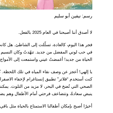
رسم: نيفين أبو سليم
لا أصدق أننا أصبحنا في العام 2025 بالفعل.
فجر هذا اليوم، كالعادة، تسلّلت إلى الشاطئ. هل كان
في حب لوني المفضل من جديد. تنهّدتُ وكان النسيم 
الحياة من جديد! أغمضتُ عيني واستمعت إلى الأمواج
يا إلهي! أعجز عن وصف نقاء المياه في تلك اللحظة. كا
كنت أستخدم “فلاتر” تطبيق إنستاغرام لإخفاء الاصفر
الصحي التي تُضخ في البحر، لا مزيد من التلوث. يمكن
ينبض سعادةً، وتتضاعف فرحتي أمام الأطفال وهم يض
أخيرًا أصبح بإمكان أطفالنا الاستمتاع بالحياة مثل باقي 