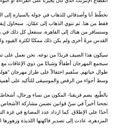
انقطاع الإنترنت الذي كان يجبرنا على القراءة أو التواص
نخطّط أنا وأصدقائي للذهاب في جولة بالسيارة إلى ال
فقط من هنا. ثم ننوي الذهاب إلى عمّان، سنحاول إيقاف ا
وسنسافر من هناك إلى القاهرة، سنفعل كل ذلك في يوم
القدس مرةً أخرى ولم يكن ذلك ممكنًا لكثرة القيود وا
سيكون هذا الصيف فريدًا من نوعه. نحن نعمل على تنف
سيجمع المهرجان أطفالًا وشبابًا من ذوي الإعاقات مع غ
طوال حياتهم. سنُقيم احتفالاً على طراز مهرجان “هول
وسط أجواء من الرقص والموسيقى للتأكيد على أهمية ا
بالطّبع، يضم فريقنا- المكون من نساء ورجال، أشخاصًا
نجحنا أخيراً في سنّ قوانين تضمن مشاركة الأشخاص ذو
أحدًا على الإطلاق. كما ازداد عدد المصانع في غزة ا
المزدهرة، عادت إلى تصدير فاكهتها اللذيذة وزهورها ال