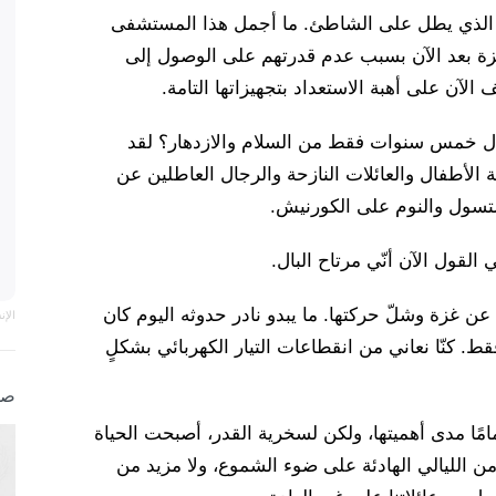
الذي يطل على الشاطئ. ما أجمل هذا المستشفى
زة بعد الآن بسبب عدم قدرتهم على الوصول إلى
آن على أهبة الاستعداد بتجهيزاتها التامة.
لال خمس سنوات فقط من السلام والازدهار؟ لقد
اقة الأطفال والعائلات النازحة والرجال العاطلين عن
لتسول والنوم على الكورنيش.
القول الآن أنّي مرتاح البال.
ئي عن غزة وشلّ حركتها. ما يبدو نادر حدوثه اليوم كان
الإ
قط. كنّا نعاني من انقطاعات التيار الكهربائي بشكلٍ
صو
تمامًا مدى أهميتها، ولكن لسخرية القدر، أصبحت الحياة
 من الليالي الهادئة على ضوء الشموع، ولا مزيد من