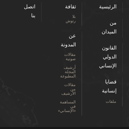
الرئيسية
ثقافة
اتصل
بنا
بلا
رتوش
من
الميدان
عن
المدونة
القانون
مقالات
الدولي
صوتية
الإنساني
أرشيف
المجلة
المطبوعة
قضايا
مقالات
من
إنسانية
الأرشيف
ملفات
المساهمة
في
«الإنساني»