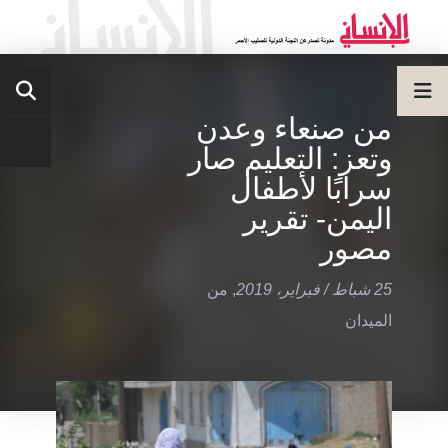
من صنعاء وعدن
وتعز: التعليم صار
سرابًا لأطفال
اليمن- تقرير
مصور
25 شباط / فبراير، 2019
,
من
الميدان