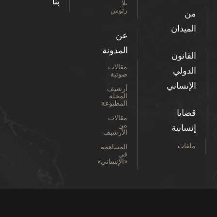
بنا
بلا
رتوش
من
الميدان
عن
المدونة
القانون
مقالات
الدولي
صوتية
الإنساني
أرشيف
المجلة
المطبوعة
قضايا
مقالات
من
إنسانية
الأرشيف
ملفات
المساهمة
في
«الإنساني»