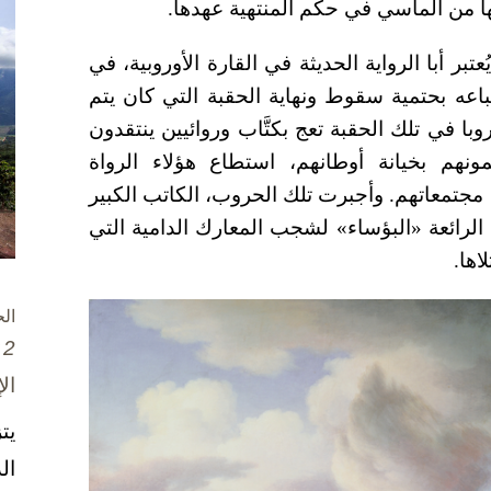
ها من المآسي في حكم المنتهية عهدها.
بر أبا الرواية الحديثة في القارة الأوروبية، في
اعه بحتمية سقوط ونهاية الحقبة التي كان يتم
با في تلك الحقبة تعج بكتَّاب وروائيين ينتقدون
مونهم بخيانة أوطانهم، استطاع هؤلاء الرواة
مجتمعاتهم. وأجبرت تلك الحروب، الكاتب الكبير
لرائعة «البؤساء» لشجب المعارك الدامية التي
اها.
ال
2 تشرين الأول / أكتوبر، 2025
ال
يت
ال