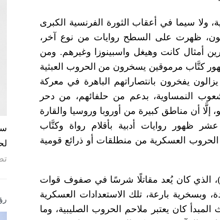
ية، ولا سيما في أعقاب الثورة الفرنسية الكبرى
ورية نابليون، ظهرت على السطح روايات من نوع آخر،
رين أمثال كانت وهيغل واسبينوزا وغيرهم. ومن
ور كتَّاب مرموقين يسخرون من الحروب العبثية
 يزالون يفخرون بانتصاراتهم الباهرة في معركة
الشعوب النمساوية، بدعم من حلفائهم، من دحر
 إلَّا أن مناطق كبيرة من أوروبا وروسيا والقارة
شر ظهور روايات أدبية بأقلام رواة وكتَّاب
 الحروب العسكرية من منطلقات أو ذرائع قومية
لح
تص
لروائي الفرنسي الشهير ستاندال، (1783-1842)، الذي كان يُعد مقاتلًا شرسًا في صفوف قوات
دة، وبسخرية بارعة، تلك الاستعدادات العسكرية
رؤ
 المبدأ كان يعتبر ملاحم الحروب الصليبية، وما