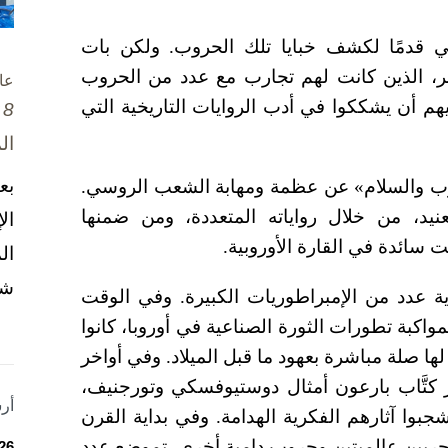
ي قدمًا لكشف خبايا تلك الحروب. ولكن بات
ر، الذين كانت لهم تجارب مع عدد من الحروب
عا
ليهم أن يشككوا في أدب الروايات التاريخية التي
8 تشرين الأول / أكتوبر، 2025
ال
بع
رب والسلام» عن عظمة ومهابة الشعب الروسي.
نيد، من خلال رواياته المتعددة، ومن ضمنها
ال
نت سائدة في القارة الأوروبية.
ال
شخ
اية عدد من الإمبراطوريات الكبيرة. وفي الوقت
اكبة تطورات الثورة الصناعية في أوروبا، كانوا
 لها صلة مباشرة بعهود ما قبل الميلاد. وفي أواخر
 كتَّاب بارعون أمثال دوستيوفسكي وتورجنيف،
أر
بوا آثارهم الفكرية الهدامة. وفي بداية القرن
حربين عالميتين وحروب دامية أخرى، تموضع عدد
26