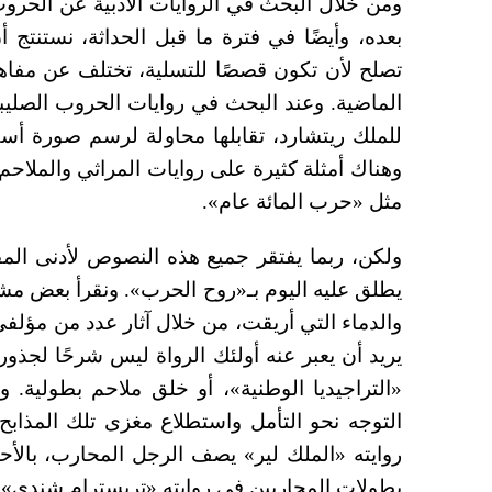
ومن خلال البحث في الروايات الأدبية عن الحروب
بعده، وأيضًا في فترة ما قبل الحداثة، نستنتج
تصلح لأن تكون قصصًا للتسلية، تختلف عن مفاهي
الماضية. وعند البحث في روايات الحروب الصل
للملك ريتشارد، تقابلها محاولة لرسم صورة أسط
وهناك أمثلة كثيرة على روايات المراثي والملاح
مثل «حرب المائة عام».
ولكن، ربما يفتقر جميع هذه النصوص لأدنى المقو
يطلق عليه اليوم بـ«روح الحرب». ونقرأ بعض مشاع
والدماء التي أريقت، من خلال آثار عدد من مؤلفي
يريد أن يعبر عنه أولئك الرواة ليس شرحًا لجذ
«التراجيديا الوطنية»، أو خلق ملاحم بطولية. 
التوجه نحو التأمل واستطلاع مغزى تلك المذابح
روايته «الملك لير» يصف الرجل المحارب، بالأح
بطولات المحاربين في روايته «تريسترام ‌شندي».