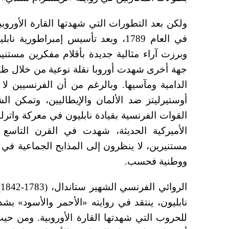
ولكن بعد التطورات التي شهدتها القارة الأوروب
في العام 1789، وبعد تأسيس إمبراط
وبرزت آراء مثالية جديدة بأقلام مفكرين مستني
جهة أخرى شهدت أوروبا نقلة نوعية من خلال ظه
الدامية ومآسيها. وبالرغم من أن الفرنسيين لا
أوستيرليتز ضد الألمان والإيطاليين، وتمكن 
القوات الفرنسية بقيادة نابليون في معركة واترلو،
الأميركية الحديثة، شهدت في القرن التاسع ع
مستنيرين، لا ينظرون إلى المذابح الجماعية في
ووطنية فحسب.
ا
نابليون، ينتقد في روايته «الأحمر والأسود» بش
للحروب التي شهدتها القارة الأوروبية. ومن حيث