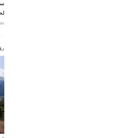
لح
تص
رؤ