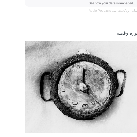
نساني
بودكاست على Apple Podcasts
رة وقصة