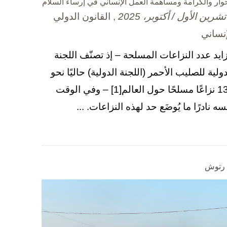
حوار والكرامة ومساهمة العمل الإنساني في إرساء السلام
, القانون الدولي
إنساني
زايد عدد النزاعات المسلحة – إذ تصنّف اللجنة
دولية للصليب الأحمر (اللجنة الدولية) حاليًا نحو
130 نزاعًا مسلحًا حول العالم[1] – وفي الوقت
سه نادرًا ما يُوضَع حد لهذه النزاعات. ...
ا رتوش