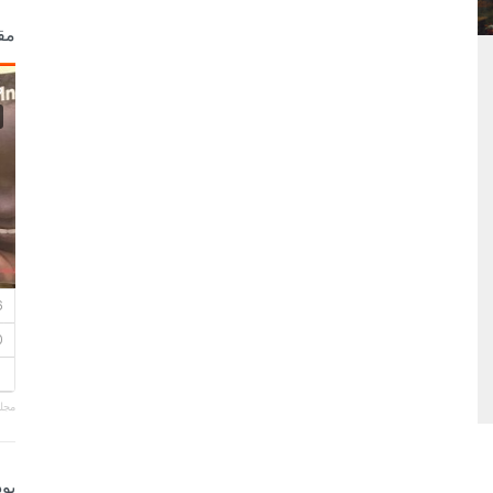
مق
مجلة
بو