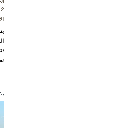
ال
2 تشرين الأول / أكتوبر، 2025
ال
يت
ال
نف
بل