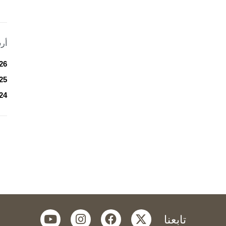
أر
26
25
24
youtube
instagram
facebook
twitter
تابعنا