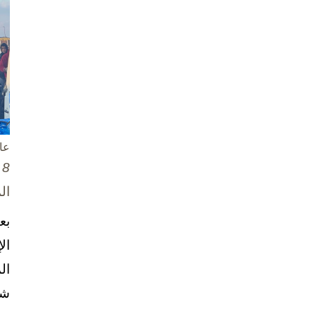
عا
8 تشرين الأول / أكتوبر، 2025
ال
بع
ال
ال
شخ