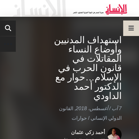
استهداف المدنيين
وأوضاع النساء
المقاتلات في
قانون الحرب في
الإسلام…حوار مع
الدكتور أحمد
الداودي
7 آب / أغسطس، 2018
,
القانون
الدولي الإنساني
/
حوارات
أحمد زكي عثمان