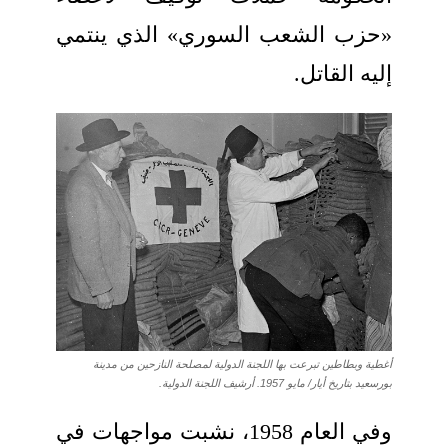
«حزب الشعب السوري» الذي ينتمي
إليه القاتل.
أغطية وبطاطين تبرعت بها اللجنة الدولية لمصلحة النازحين من مدينة
بورسعيد بتاريخ أيار/ مايو 1957. أرشيف اللجنة الدولية.
وفي العام 1958، نشبت مواجهات في