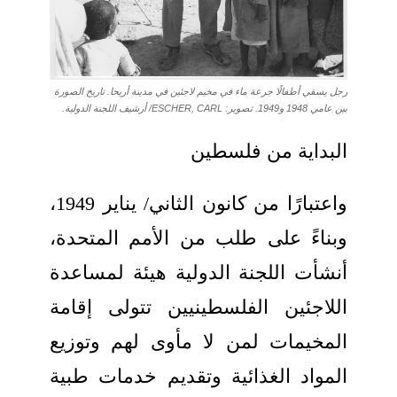
رجل يسقي أطفالًا جرعة ماء في مخيم لاجئين في مدينة أريحا. تاريخ الصورة
بين عامي 1948 و1949. تصوير: ESCHER, CARL/ أرشيف اللجنة الدولية.
البداية من فلسطين
واعتبارًا من كانون الثاني/ يناير 1949،
وبناءً على طلب من الأمم المتحدة،
أنشأت اللجنة الدولية هيئة لمساعدة
اللاجئين الفلسطينيين تتولى إقامة
المخيمات لمن لا مأوى لهم وتوزيع
المواد الغذائية وتقديم خدمات طبية