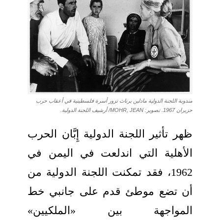
مندوبة اللجنة الدولية مادلين برناث تزور أسرة فلسطينية في أعقاب حرب
حزيران 1967. تصوير: MOHR, JEAN/ أرشيف اللجنة الدولية.
ظهر تأثير اللجنة الدولية إِبَّان الحرب
الأهلية التي اندلعت في اليمن في
1962، فقد تمكنت اللجنة الدولية من
أن تضع موطئ قدم على جانبي خط
المواجهة بين «الملكيين»