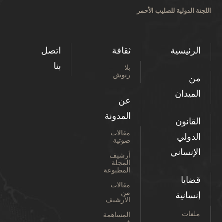
اللجنة الدولية للصليب الأحمر
الرئيسية
ثقافة
اتصل
بنا
بلا
رتوش
من
الميدان
عن
المدونة
القانون
مقالات
الدولي
صوتية
الإنساني
أرشيف
المجلة
المطبوعة
قضايا
مقالات
من
إنسانية
الأرشيف
ملفات
المساهمة
في