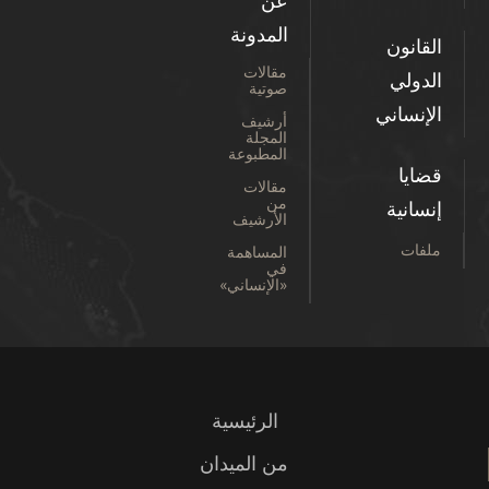
عن
المدونة
القانون
مقالات
الدولي
صوتية
الإنساني
أرشيف
المجلة
المطبوعة
قضايا
مقالات
من
إنسانية
الأرشيف
ملفات
المساهمة
في
«الإنساني»
الرئيسية
من الميدان