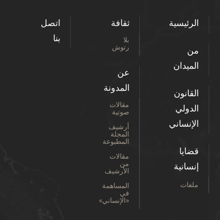
الرئيسية
ثقافة
اتصل
بنا
بلا
رتوش
من
الميدان
عن
المدونة
القانون
مقالات
الدولي
صوتية
الإنساني
أرشيف
المجلة
المطبوعة
قضايا
مقالات
من
إنسانية
الأرشيف
ملفات
المساهمة
في
«الإنساني»