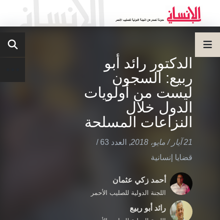
الدكتور رائد أبو
ربيع: السجون
ليست من أولويات
الدول خلال
النزاعات المسلحة
21 آيار / مايو، 2018
,
العدد 63
/
قضايا إنسانية
أحمد زكي عثمان
اللجنة الدولية للصليب الأحمر
رائد أبو ربيع