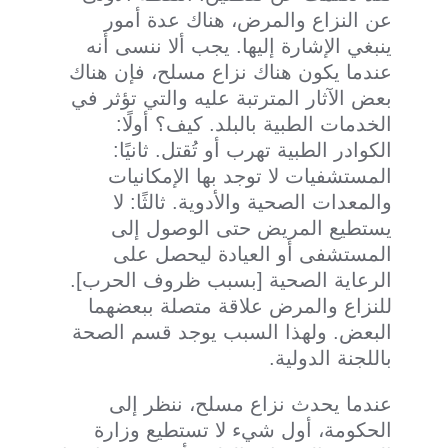
عن النزاع والمرض، هناك عدة أمور
ينبغي الإشارة إليها. يجب ألا ننسى أنه
عندما يكون هناك نزاع مسلح، فإن هناك
بعض الآثار المترتبة عليه والتي تؤثر في
الخدمات الطبية بالبلد. كيف؟ أولًا:
الكوادر الطبية تهرب أو تُقتل. ثانيًا:
المستشفيات لا توجد بها الإمكانيات
والمعدات الصحية والأدوية. ثالثًا: لا
يستطيع المريض حتى الوصول إلى
المستشفى أو العيادة ليحصل على
الرعاية الصحية [بسبب ظروف الحرب].
للنزاع والمرض علاقة متصلة ببعضهما
البعض. ولهذا السبب يوجد قسم الصحة
باللجنة الدولية.
عندما يحدث نزاع مسلح، ننظر إلى
الحكومة، أول شيء لا تستطيع وزارة