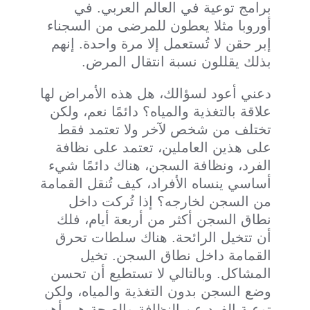
برامج توعية في العالم العربي. في
أوروبا مثلا يعطون للمرضى من السجناء
إبر حقن لا تُستعمل إلا مرة واحدة. إنهم
بذلك يقللون نسبة انتقال المرض.
دعني أعود لسؤالك، هل هذه الأمراض لها
علاقة بالتغذية والمياه؟ دائمًا نعم، ولكن
تختلف من شخص لآخر ولا تعتمد فقط
على هذين العاملين، تعتمد على نظافة
الفرد، ونظافة السجن، هناك دائمًا شيء
أساسي ينساه الأفراد، كيف تُنقل القمامة
من السجن لخارجه؟ إذا تُركت داخل
نطاق السجن أكثر من أربعة أيام، فلك
أن تتخيل الرائحة. هناك سلطات تحرق
القمامة داخل نطاق السجن. تخيل
المشاكل. وبالتالي لا تستطيع أن تحسن
وضع السجن بدون التغذية والمياه، ولكن
توعية الفرد عن النظافة والصحة هي أهم