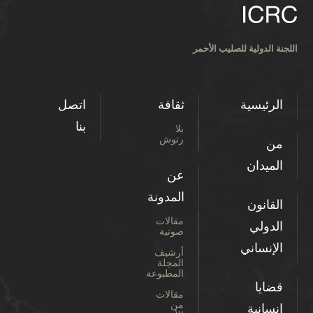
اللجنة الدولية للصليب الأحمر
الرئيسية
ثقافة
اتصل
بنا
بلا
رتوش
من
الميدان
عن
المدونة
القانون
مقالات
الدولي
صوتية
الإنساني
أرشيف
المجلة
المطبوعة
قضايا
مقالات
من
إنسانية