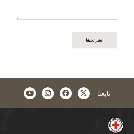
youtube
instagram
facebook
twitter
تابعنا